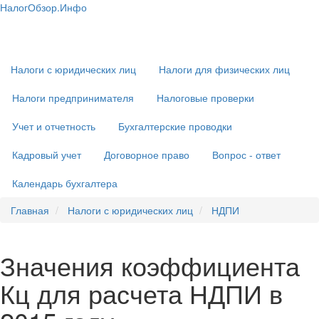
Перейти
НалогОбзор.Инфо
к
Налоги 2018-2019: Комментарии. Рекомендации. Примеры
Основная
основному
навигация
содержанию
Налоги с юридических лиц
Налоги для физических лиц
Налоги предпринимателя
Налоговые проверки
Учет и отчетность
Бухгалтерские проводки
Кадровый учет
Договорное право
Вопрос - ответ
Календарь бухгалтера
Главная
Налоги с юридических лиц
НДПИ
Значения коэффициента
Кц для расчета НДПИ в