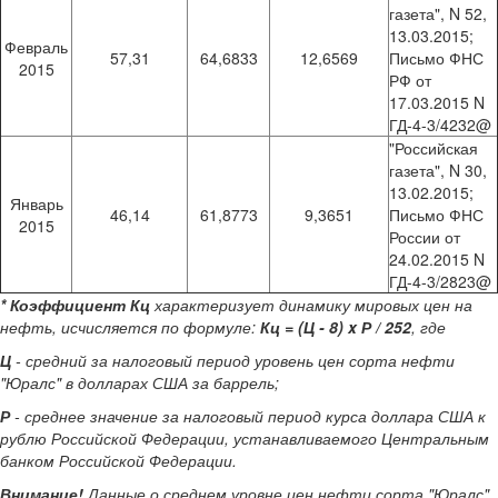
газета", N 52,
13.03.2015;
Февраль
57,31
64,6833
12,6569
Письмо ФНС
2015
РФ от
17.03.2015 N
ГД-4-3/4232@
"Российская
газета", N 30,
13.02.2015;
Январь
46,14
61,8773
9,3651
Письмо ФНС
2015
России от
24.02.2015 N
ГД-4-3/2823@
*
Коэффициент Кц
характеризует динамику мировых цен на
нефть, исчисляется по формуле:
Кц = (Ц - 8) x Р / 252
, где
Ц
- средний за налоговый период уровень цен сорта нефти
"Юралс" в долларах США за баррель;
Р
- среднее значение за налоговый период курса доллара США к
рублю Российской Федерации, устанавливаемого Центральным
банком Российской Федерации.
Внимание!
Данные о среднем уровне цен нефти сорта "Юралс"