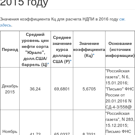
2015 году
Значения коэффициента Кц для расчета НДПИ в 2016 году
см.
здесь
.
Средний
Среднее
уровень цен
значение
Значение
Основание
нефти сорта
Период
курса
коэффициента
(источник
"Юралс",
доллара
(Кц)
*
информации)
долл.США/
США (Р)
*
баррель (Ц)
*
"Российская
газета", N 6,
15.01.2016;
Декабрь
36,24
69,6801
5,6705
"Письмо" ФНС
2015
России от
20.01.2016 N
СД-4-3/558@
"Российская
газета", N 283,
15.12.2015;
Ноябрь
Письмо ФНС
41,72
65,0337
8,7021