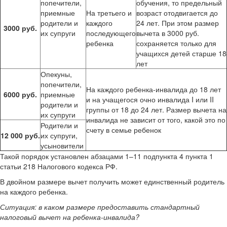
попечители,
обучения, то предельный
приемные
На третьего и
возраст отодвигается до
родители и
каждого
24 лет. При этом размер
3000 руб.
их супруги
последующего
вычета в 3000 руб.
ребенка
сохраняется только для
учащихся детей старше 18
лет
Опекуны,
попечители,
На каждого ребенка-инвалида до 18 лет
6000 руб.
приемные
и на учащегося очно инвалида I или II
родители и
группы от 18 до 24 лет. Размер вычета на
их супруги
инвалида не зависит от того, какой это по
Родители и
счету в семье ребенок
12 000 руб.
их супруги,
усыновители
Такой порядок установлен абзацами 1–11 подпункта 4 пункта 1
статьи 218 Налогового кодекса РФ.
В двойном размере вычет получить может единственный родитель
на каждого ребенка.
Ситуация:
в каком размере предоставить стандартный
налоговый вычет на ребенка-инвалида?