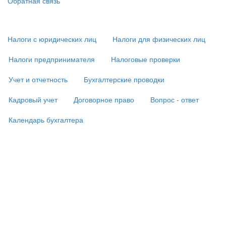
Обратная связь
Основная
навигация
(
Налоги с юридических лиц
Налоги для физических лиц
в
подвале)
Налоги предпринимателя
Налоговые проверки
Учет и отчетность
Бухгалтерские проводки
Кадровый учет
Договорное право
Вопрос - ответ
Календарь бухгалтера