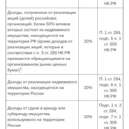
НК РФ
Доходы, полученные от реализации
акций (долей) российских
организаций, более 50% активов
которых состоит из недвижимого
П. 1 ст. 284,
имущества, находящегося на
подп. 5 п. 1
территории РФ (кроме доходов от
20%
ст. 309
реализации акций, которые в
НК РФ
соответствии с п. 3 ст. 280 НК РФ
признаются обращающимися на
организованном рынке ценных
5
бумаг)
П. 1 ст. 284,
Доходы от реализации недвижимого
подп. 6 п. 1
имущества, находящегося на
20%
ст. 309
территории России
НК РФ
Подп. 1 п. 2
Доходы от сдачи в аренду или
ст. 284,
субаренду имущества,
20%
подп. 7 п. 1
используемого на территории
ст. 309
России
НК РФ