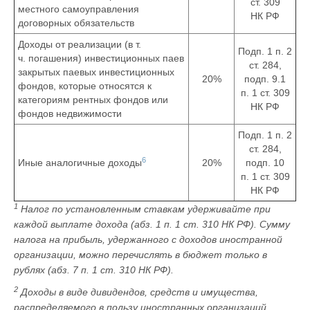
ст. 309
местного самоуправления
НК РФ
договорных обязательств
Доходы от реализации (в т.
Подп. 1 п. 2
ч. погашения) инвестиционных паев
ст. 284,
закрытых паевых инвестиционных
20%
подп. 9.1
фондов, которые относятся к
п. 1 ст. 309
категориям рентных фондов или
НК РФ
фондов недвижимости
Подп. 1 п. 2
ст. 284,
6
Иные аналогичные доходы
20%
подп. 10
п. 1 ст. 309
НК РФ
1
Налог по установленным ставкам удерживайте при
каждой выплате дохода (абз. 1 п. 1 ст. 310 НК РФ). Сумму
налога на прибыль, удержанного с доходов иностранной
организации, можно перечислять в бюджет только в
рублях (абз. 7 п. 1 ст. 310 НК РФ).
2
Доходы в виде дивидендов, средств и имущества,
распределяемого в пользу иностранных организаций,