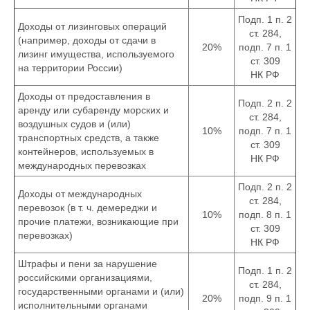
Подп. 1 п. 2
Доходы от лизинговых операций
ст. 284,
(например, доходы от сдачи в
20%
подп. 7 п. 1
лизинг имущества, используемого
ст. 309
на территории России)
НК РФ
Доходы от предоставления в
Подп. 2 п. 2
аренду или субаренду морских и
ст. 284,
воздушных судов и (или)
10%
подп. 7 п. 1
транспортных средств, а также
ст. 309
контейнеров, используемых в
НК РФ
международных перевозках
Подп. 2 п. 2
Доходы от международных
ст. 284,
перевозок (в т. ч. демереджи и
10%
подп. 8 п. 1
прочие платежи, возникающие при
ст. 309
перевозках)
НК РФ
Штрафы и пени за нарушение
Подп. 1 п. 2
российскими организациями,
ст. 284,
государственными органами и (или)
20%
подп. 9 п. 1
исполнительными органами