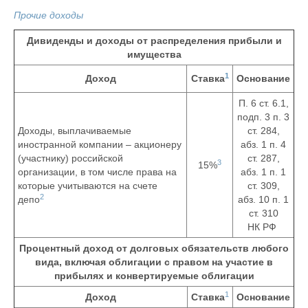
Прочие доходы
Дивиденды и доходы от распределения прибыли и
имущества
1
Доход
Ставка
Основание
П. 6 ст. 6.1,
подп. 3 п. 3
Доходы, выплачиваемые
ст. 284,
иностранной компании – акционеру
абз. 1 п. 4
(участнику) российской
ст. 287,
3
15%
организации, в том числе права на
абз. 1 п. 1
которые учитываются на счете
ст. 309,
2
депо
абз. 10 п. 1
ст. 310
НК РФ
Процентный доход от долговых обязательств любого
вида, включая облигации с правом на участие в
прибылях и конвертируемые облигации
1
Доход
Ставка
Основание