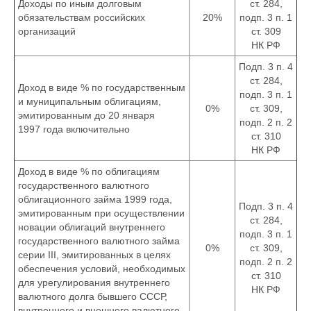
Доходы по иным долговым
ст. 284,
обязательствам российских
20%
подп. 3 п. 1
организаций
ст. 309
НК РФ
Подп. 3 п. 4
ст. 284,
Доход в виде % по государственным
подп. 3 п. 1
и муниципальным облигациям,
0%
ст. 309,
эмитированным до 20 января
подп. 2 п. 2
1997 года включительно
ст. 310
НК РФ
Доход в виде % по облигациям
государственного валютного
облигационного займа 1999 года,
Подп. 3 п. 4
эмитированным при осуществлении
ст. 284,
новации облигаций внутреннего
подп. 3 п. 1
государственного валютного займа
0%
ст. 309,
серии III, эмитированных в целях
подп. 2 п. 2
обеспечения условий, необходимых
ст. 310
для урегулирования внутреннего
НК РФ
валютного долга бывшего СССР,
внутреннего и внешнего валютного