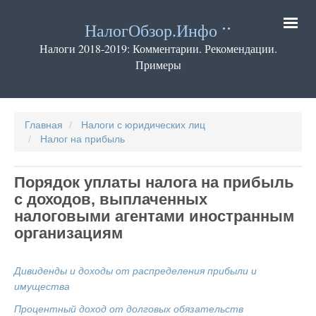
Перейти
к
НалогОбзор.Инфо
основному
содержанию
Налоги 2018-2019: Комментарии. Рекомендации.
Примеры
Основная
навигация
Главная
Налоги с юридических лиц
Налог на прибыль
Порядок уплаты налога на прибыль
с доходов, выплаченных
налоговыми агентами иностранным
организациям
Дивиденды и доходы от распределения прибыли и
имущества
Процентный доход от долговых обязательств