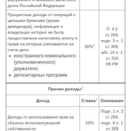
долга Российской Федерации
Процентные доходы от операций с
ценными бумагами (кроме
дивидендов), информация о
П. 4.2
владельцах которых не была
ст. 284,
предоставлена налоговому агенту и
подп. 3 п. 1
права на которые учитываются на
4
30%
ст. 309,
счете депо:
абз. 10 п. 1
иностранного номинального
ст. 310
(уполномоченного)
НК РФ
держателя;
депозитарных программ
3
Прочие доходы
1
Доход
Ставка
Основание
Подп. 1 п. 2
Доходы от использования прав на
ст. 284,
объекты интеллектуальной
20%
подп. 4 п. 1
собственности
ст. 309