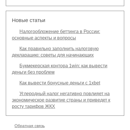
Новые статьи
Налогообложение беттинга в России:
основные аспекты и вопросы
Как правильно заполнить налоговую
декларацию: советы для начинающих
Букмекерская контора 1win: как вывести
деньги без проблем
Как вывести бонусные деньги с 1xbet
Углеродный налог негативно повлияет на
экономическое развитие страны и приведет к
росту тарифов ЖКХ
Подвал
Обратная связь