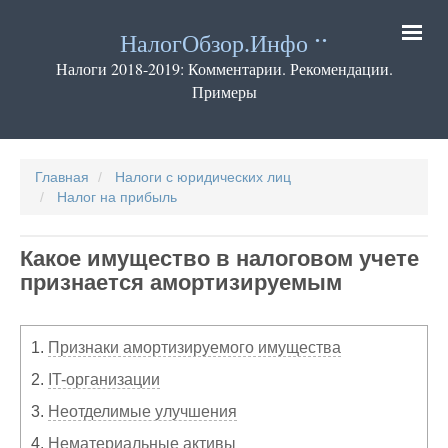
Перейти
к
НалогОбзор.Инфо
основному
содержанию
Налоги 2018-2019: Комментарии. Рекомендации.
Примеры
Основная
навигация
Главная
Налоги с юридических лиц
Налог на прибыль
Какое имущество в налоговом учете
признается амортизируемым
1.
Признаки амортизируемого имущества
2.
IT-организации
3.
Неотделимые улучшения
4.
Нематериальные активы