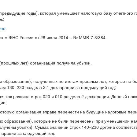
(предыдущие годы), которая уменьшает налоговую базу отчетного го
к;
год
.
азом ФНС России от 28 июля 2014 г. № ММВ-7-3/384.
 (прошлых лет) организация получила убытки.
их образования), полученных по итогам прошлых лет, которые не б
кам 130–230 раздела 2.1 декларации за предыдущий год;
ся как разница строк 020 и 010 раздела 2 декларации. Данный пока
ции;
 которую организация вправе перенести на будущие налоговые пер
 их образования), которые не были перенесены при уменьшении нал
получены убытки). Сумма значений строк 140–230 должна соответст
кларации за следующий год.