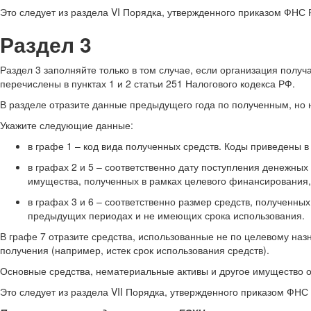
Это следует из раздела VI Порядка, утвержденного приказом ФНС 
Раздел 3
Раздел 3 заполняйте только в том случае, если организация по
перечислены в пунктах 1 и 2 статьи 251 Налогового кодекса РФ.
В разделе отразите данные предыдущего года по полученным, но 
Укажите следующие данные:
в графе 1 – код вида полученных средств. Коды приведены 
в графах 2 и 5 – соответственно дату поступления денежны
имущества, полученных в рамках целевого финансирования, н
в графах 3 и 6 – соответственно размер средств, полученны
предыдущих периодах и не имеющих срока использования.
В графе 7 отразите средства, использованные не по целевому наз
получения (например, истек срок использования средств).
Основные средства, нематериальные активы и другое имущество о
Это следует из раздела VII Порядка, утвержденного приказом ФНС