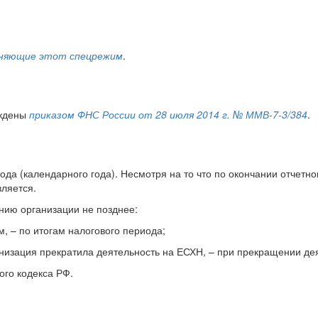
меняющие этот спецрежим
.
рждены
приказом ФНС России от 28 июля 2014 г. № ММВ-7-3/384
.
ода (календарного года). Несмотря на то что по окончании отчетн
вляется.
нию организации не позднее:
, – по итогам налогового периода;
анизация прекратила деятельность на ЕСХН, – при прекращении дея
ого кодекса РФ.