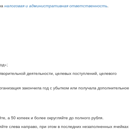
ена
налоговая и административная ответственность
.
од»;
отворительной деятельности, целевых поступлений, целевого
организация закончила год с убытком или получала дополнительное
е, а 50 копеек и более округляйте до полного рубля.
яйте слева направо, при этом в последних незаполненных ячейках