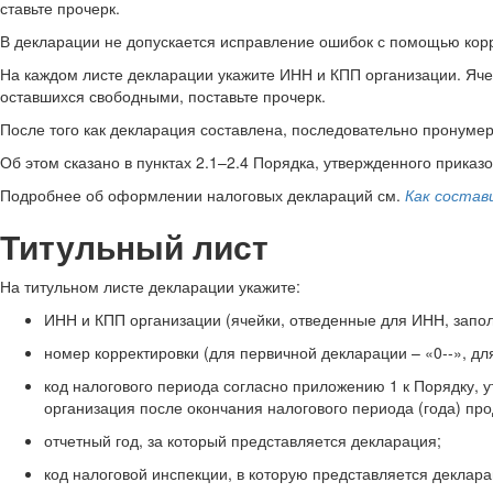
ставьте прочерк.
В декларации не допускается исправление ошибок с помощью корр
На каждом листе декларации укажите ИНН и КПП организации. Ячей
оставшихся свободными, поставьте прочерк.
После того как декларация составлена, последовательно пронумер
Об этом сказано в пунктах 2.1–2.4 Порядка, утвержденного приказ
Подробнее об оформлении налоговых деклараций см.
Как состав
Титульный лист
На титульном листе декларации укажите:
ИНН и КПП организации (ячейки, отведенные для ИНН, заполн
номер корректировки (для первичной декларации – «0--», для у
код налогового периода согласно приложению 1 к Порядку, у
организация после окончания налогового периода (года) пр
отчетный год, за который представляется декларация;
код налоговой инспекции, в которую представляется деклара