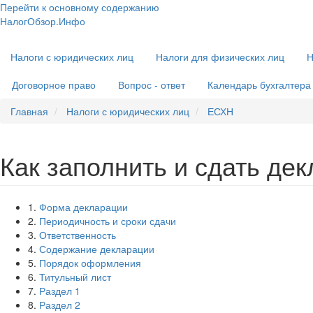
Перейти к основному содержанию
НалогОбзор.Инфо
Налоги 2018-2019: Комментарии. Рекомендации. Примеры
Основная
Налоги с юридических лиц
Налоги для физических лиц
Н
навигация
Договорное право
Вопрос - ответ
Календарь бухгалтера
Главная
Налоги с юридических лиц
ЕСХН
Как заполнить и сдать де
1.
Форма декларации
2.
Периодичность и сроки сдачи
3.
Ответственность
4.
Содержание декларации
5.
Порядок оформления
6.
Титульный лист
7.
Раздел 1
8.
Раздел 2