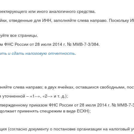
ектирующего или иного аналогичного средства.
ки, отведенные для ИНН, заполняйте слева направо. Поскольку ИН
уйте все страницы.
ом ФНС России от 28 июля 2014 г. № ММВ-7-3/384.
ить и сдать налоговую отчетность
.
яйте слева направо; в двух ячейках, оставшихся свободными, пост
точненной – «1--», «2--» и т. д.);
твержденному приказом ФНС России от 28 июля 2014 г. № ММВ-7-3/
одолжает применять спецрежим в виде ЕСХН);
ция (согласно документу о постановке организации на налоговый уч