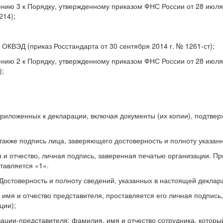
ению 3 к Порядку, утвержденному приказом ФНС России от 28 июля
214);
ОКВЭД (приказ Росстандарта от 30 сентября 2014 г. № 1261-ст);
нию 2 к Порядку, утвержденному приказом ФНС России от 28 июля
);
приложенных к декларации, включая документы (их копии), подтв
также подпись лица, заверяющего достоверность и полноту указан
 и отчество, личная подпись, заверенная печатью организации. Пр
тавляется «1».
 «Достоверность и полноту сведений, указанных в настоящей декла
 имя и отчество представителя, проставляется его личная подпис
ции);
ации-представителя; фамилия, имя и отчество сотрудника, которы