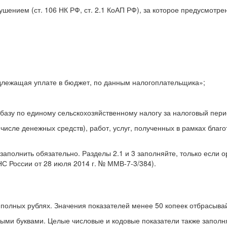
ением (ст. 106 НК РФ, ст. 2.1 КоАП РФ), за которое предусмотр
одлежащая уплате в бюджет, по данным налогоплательщика»;
базу по единому сельскохозяйственному налогу за налоговый пери
числе денежных средств), работ, услуг, полученных в рамках благ
заполнить обязательно. Разделы 2.1 и 3 заполняйте, только если 
НС России от 28 июля 2014 г. № ММВ-7-3/384).
полных рублях. Значения показателей менее 50 копеек отбрасывайт
ными буквами. Целые числовые и кодовые показатели также заполн