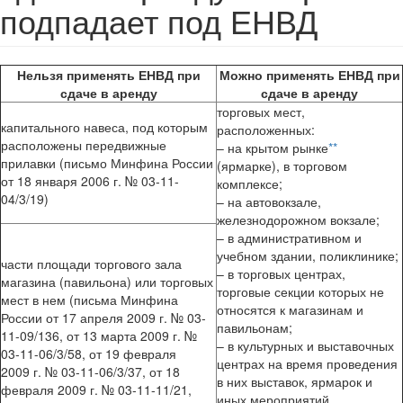
подпадает под ЕНВД
Нельзя применять ЕНВД при
Можно применять ЕНВД при
сдаче в аренду
сдаче в аренду
торговых мест,
капитального навеса, под которым
расположенных:
расположены передвижные
– на крытом рынке
**
прилавки (письмо Минфина России
(ярмарке), в торговом
от 18 января 2006 г. № 03-11-
комплексе;
04/3/19)
– на автовокзале,
железнодорожном вокзале;
– в административном и
учебном здании, поликлинике;
части площади торгового зала
– в торговых центрах,
магазина (павильона) или торговых
торговые секции которых не
мест в нем (письма Минфина
относятся к магазинам и
России от 17 апреля 2009 г. № 03-
павильонам;
11-09/136, от 13 марта 2009 г. №
– в культурных и выставочных
03-11-06/3/58, от 19 февраля
центрах на время проведения
2009 г. № 03-11-06/3/37, от 18
в них выставок, ярмарок и
февраля 2009 г. № 03-11-11/21,
иных мероприятий