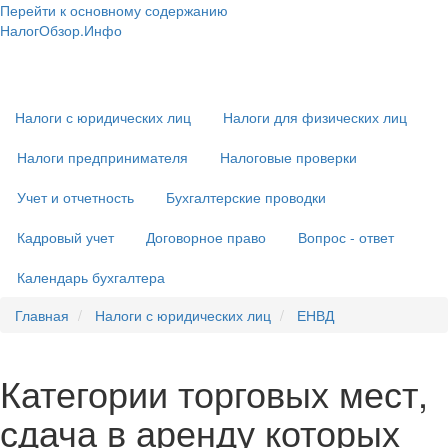
Перейти к основному содержанию
НалогОбзор.Инфо
Налоги 2018-2019: Комментарии. Рекомендации. Примеры
Основная
навигация
Налоги с юридических лиц
Налоги для физических лиц
Налоги предпринимателя
Налоговые проверки
Учет и отчетность
Бухгалтерские проводки
Кадровый учет
Договорное право
Вопрос - ответ
Календарь бухгалтера
Главная
Налоги с юридических лиц
ЕНВД
Категории торговых мест,
сдача в аренду которых