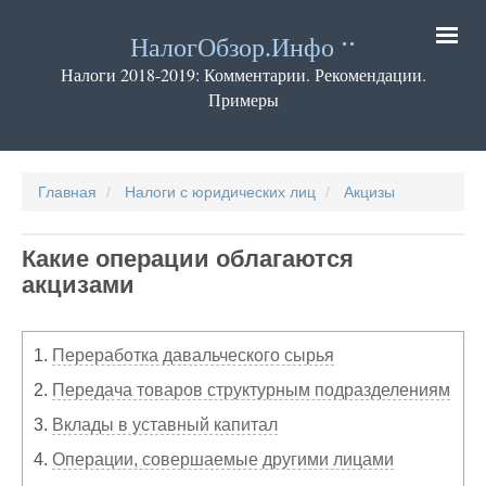
Перейти
к
НалогОбзор.Инфо
основному
содержанию
Налоги 2018-2019: Комментарии. Рекомендации.
Примеры
Основная
навигация
Главная
Налоги с юридических лиц
Акцизы
Какие операции облагаются
акцизами
1.
Переработка давальческого сырья
2.
Передача товаров структурным подразделениям
3.
Вклады в уставный капитал
4.
Операции, совершаемые другими лицами