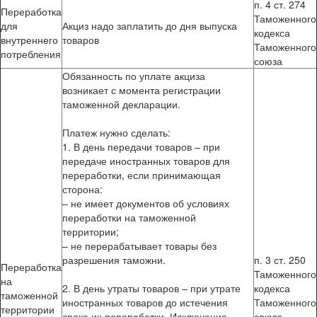
п. 4 ст. 274
Переработка
Таможенного
для
Акциз надо заплатить до дня выпуска
кодекса
внутреннего
товаров
Таможенного
потребления
союза
Обязанность по уплате акциза
возникает с момента регистрации
таможенной декларации.
Платеж нужно сделать:
1. В день передачи товаров – при
передаче иностранных товаров для
переработки, если принимающая
сторона:
– не имеет документов об условиях
переработки на таможенной
территории;
– не перерабатывает товары без
разрешения таможни.
п. 3 ст. 250
Переработка
Таможенного
на
2. В день утраты товаров – при утрате
кодекса
таможенной
иностранных товаров до истечения
Таможенного
территории
срока их переработки. Исключение
союза