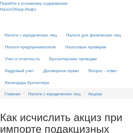
Перейти к основному содержанию
НалогОбзор.Инфо
Налоги 2018-2019: Комментарии. Рекомендации. Примеры
Основная
навигация
Налоги с юридических лиц
Налоги для физических лиц
Налоги предпринимателя
Налоговые проверки
Учет и отчетность
Бухгалтерские проводки
Кадровый учет
Договорное право
Вопрос - ответ
Календарь бухгалтера
Главная
Налоги с юридических лиц
Акцизы
Как исчислить акциз при
импорте подакцизных