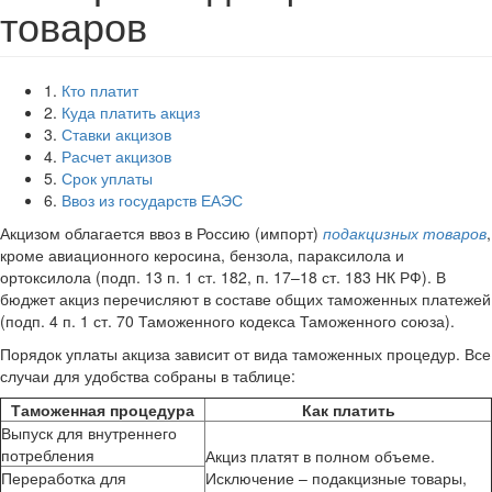
товаров
1.
Кто платит
2.
Куда платить акциз
3.
Ставки акцизов
4.
Расчет акцизов
5.
Срок уплаты
6.
Ввоз из государств ЕАЭС
Акцизом облагается ввоз в Россию (импорт)
подакцизных товаров
,
кроме авиационного керосина, бензола, параксилола и
ортоксилола (подп. 13 п. 1 ст. 182, п. 17–18 ст. 183 НК РФ). В
бюджет акциз перечисляют в составе общих таможенных платежей
(подп. 4 п. 1 ст. 70 Таможенного кодекса Таможенного союза).
Порядок уплаты акциза зависит от вида таможенных процедур. Все
случаи для удобства собраны в таблице:
Таможенная процедура
Как платить
Выпуск для внутреннего
потребления
Акциз платят в полном объеме.
Переработка для
Исключение – подакцизные товары,