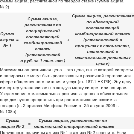
суммы акциза, рассчитанной по твердой ставке (сумма акциза
№ 2).
Сумма акциза, рассчитанная
Сумма акциза,
по адвалорной
рассчитанная по
составляющей
специфической
Сумма
комбинированной ставки
составляющей
акциза
=
+
(установленной в
комбинированной
№ 1
процентах к стоимости,
ставки
исчисленной в
(установленной
максимальных розничных
в руб. за 1 тыс. шт.)
ценах)
Максимальная розничная цена – это цена, выше которой сигареты
и папиросы не могут быть реализованы в розничной торговле или
сфере общественного питания и услуг (ст. 187.1 НК РФ). Эту цену
импортер устанавливает на каждую марку сигарет или папирос.
Уведомление о максимальных розничных ценах в обязательном
порядке нужно представить при растаможивании ввозимых
товаров (п. 2 приказа Минфина России от 25 августа 2006 г.
№ 108н).
Сумма
Сумма акциза, рассчитанная по
=
акциза № 2
минимальной специфической ставке
Полученные величины акциза № 1 и акциза № 2 сравните. Если