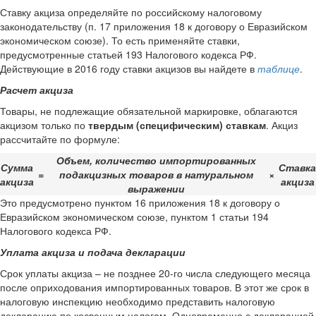
Ставку акциза определяйте по российскому налоговому
законодательству (п. 17 приложения 18 к договору о Евразийском
экономическом союзе). То есть применяйте ставки,
предусмотренные статьей 193 Налогового кодекса РФ.
Действующие в 2016 году ставки акцизов вы найдете в
таблице
.
Расчет акциза
Товары, не подлежащие обязательной маркировке, облагаются
акцизом только по
твердым (специфическим) ставкам
. Акциз
рассчитайте по формуле:
Объем, количество импортированных
Сумма
Ставка
=
подакцизных товаров в натуральном
×
акциза
акциза
выражении
Это предусмотрено пунктом 16 приложения 18 к договору о
Евразийском экономическом союзе, пунктом 1 статьи 194
Налогового кодекса РФ.
Уплата акциза и подача декларации
Срок уплаты акциза – не позднее 20-го числа следующего месяца
после оприходования импортированных товаров. В этот же срок в
налоговую инспекцию необходимо представить налоговую
декларацию по косвенным налогам. Одновременно с декларацией