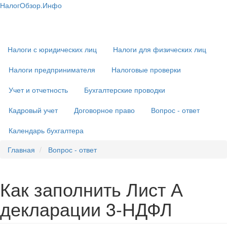
Перейти
НалогОбзор.Инфо
к
Налоги 2018-2019: Комментарии. Рекомендации. Примеры
Основная
основному
навигация
содержанию
Налоги с юридических лиц
Налоги для физических лиц
Налоги предпринимателя
Налоговые проверки
Учет и отчетность
Бухгалтерские проводки
Кадровый учет
Договорное право
Вопрос - ответ
Календарь бухгалтера
Главная
Вопрос - ответ
Как заполнить Лист А
декларации 3-НДФЛ