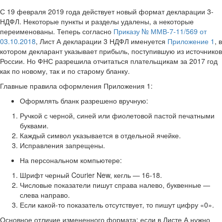
С 19 февраля 2019 года действует новый формат декларации 3-
НДФЛ. Некоторые пункты и разделы удалены, а некоторые
переименованы. Теперь согласно
Приказу № ММВ-7-11/569 от
03.10.2018
, Лист А декларации 3 НДФЛ именуется
Приложение 1
, в
котором декларант указывает прибыль, поступившую из источников
России. Но ФНС разрешила отчитаться плательщикам за 2017 год
как по новому, так и по старому бланку.
Главные правила оформления Приложения 1:
Оформлять бланк разрешено вручную:
Ручкой с черной, синей или фиолетовой пастой печатными
буквами.
Каждый символ указывается в отдельной ячейке.
Исправления запрещены.
На персональном компьютере:
Шрифт черный Courier New, кегль — 16-18.
Числовые показатели пишут справа налево, буквенные —
слева направо.
Если какой-то показатель отсутствует, то пишут цифру «0».
Основное отличие измененного формата: если в Листе А нужно