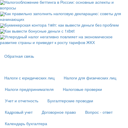
Налогообложение беттинга в России: основные аспекты и
вопросы
Как правильно заполнить налоговую декларацию: советы для
начинающих
Букмекерская контора 1win: как вывести деньги без проблем
Как вывести бонусные деньги с 1xbet
Углеродный налог негативно повлияет на экономическое
развитие страны и приведет к росту тарифов ЖКХ
Подвал
Обратная связь
Основная
навигация
(
Налоги с юридических лиц
Налоги для физических лиц
в
подвале)
Налоги предпринимателя
Налоговые проверки
Учет и отчетность
Бухгалтерские проводки
Кадровый учет
Договорное право
Вопрос - ответ
Календарь бухгалтера