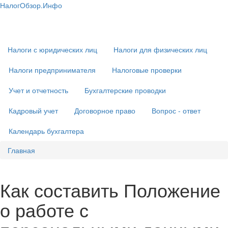
Перейти
НалогОбзор.Инфо
к
Налоги 2018-2019: Комментарии. Рекомендации. Примеры
Основная
основному
навигация
содержанию
Налоги с юридических лиц
Налоги для физических лиц
Налоги предпринимателя
Налоговые проверки
Учет и отчетность
Бухгалтерские проводки
Кадровый учет
Договорное право
Вопрос - ответ
Календарь бухгалтера
Главная
Как составить Положение
о работе с