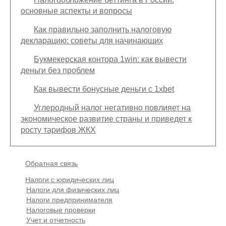
основные аспекты и вопросы
Как правильно заполнить налоговую
декларацию: советы для начинающих
Букмекерская контора 1win: как вывести
деньги без проблем
Как вывести бонусные деньги с 1xbet
Углеродный налог негативно повлияет на
экономическое развитие страны и приведет к
росту тарифов ЖКХ
Подвал
Обратная связь
Основная
Налоги с юридических лиц
навигация
Налоги для физических лиц
(
Налоги предпринимателя
в
Налоговые проверки
подвале)
Учет и отчетность