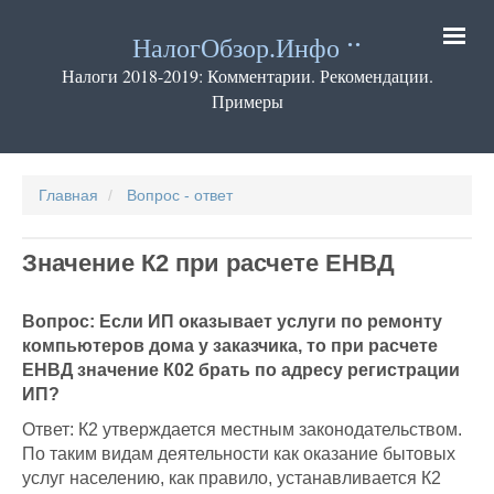
Перейти
к
НалогОбзор.Инфо
основному
содержанию
Налоги 2018-2019: Комментарии. Рекомендации.
Примеры
Основная
навигация
Главная
Вопрос - ответ
Значение К2 при расчете ЕНВД
Вопрос: Если ИП оказывает услуги по ремонту
компьютеров дома у заказчика, то при расчете
ЕНВД значение К02 брать по адресу регистрации
ИП?
Ответ: К2 утверждается местным законодательством.
По таким видам деятельности как оказание бытовых
услуг населению, как правило, устанавливается К2