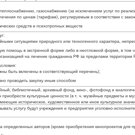
теплоснабжению, газоснабжению (за исключением услуг по реализ
печения по ценам (тарифам), регулируемым в соответствии с зако
тических средств и психотропных веществ
уг:
айными ситуациями природного или техногенного характера, непре
ую помощь в экстренной форме либо в неотложной форме, в том ч
организацией на лечение гражданина РФ за пределами территории 
условия:
лжны быть включены в соответствующий перечень);
зно проводить закупку иным способом
ейный, библиотечный, архивный фонд, кино-, фотофонд и аналоги
ен приобрести культурные ценности (в т. ч. музейные предметы и м
имеющие историческое, художественное или иное культурное значе
азывать услугу будут учреждения и предприятия уголовно-исполни
ва определенных авторов (кроме приобретения кинопроектов для пр