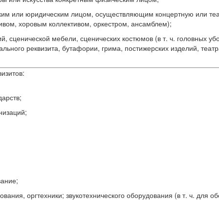
ким или юридическим лицом, осуществляющим концертную или теат
ивом, хоровым коллективом, оркестром, ансамблем);
ий, сценической мебели, сценических костюмов (в т. ч. головных у
ального реквизита, бутафории, грима, постижерских изделий, теат
визитов:
дарств;
низаций;
вание;
вания, оргтехники; звукотехнического оборудования (в т. ч. для о