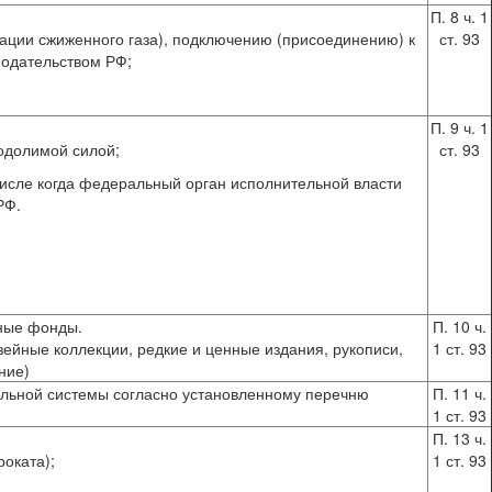
П. 8 ч. 1
ации сжиженного газа), подключению (присоединению) к
ст. 93
нодательством РФ;
П. 9 ч. 1
одолимой силой;
ст. 93
исле когда федеральный орган исполнительной власти
РФ.
чные фонды.
П. 10 ч.
узейные коллекции, редкие и ценные издания, рукописи,
1 ст. 93
ние)
тельной системы согласно установленному перечню
П. 11 ч.
1 ст. 93
П. 13 ч.
оката);
1 ст. 93