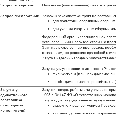
Запрос котировок
Начальная (максимальная) цена контракта
Запрос предложений
Заказчик заключает контракт на поставки 
для подготовки спортивных сборных
для участия спортивных сборных ко
Федеральный орган исполнительной власти
установленными Правительством РФ пра
Закупка лекарственных препаратов, необ
показаниям) по решению врачебной комис
Закупка изделий народных художественны
Закупка услуг по защите интересов РФ, ес
физические и (или) юридические ли
необходимо привлечь российских и (
Закупка у
Закупки товара, работы или услуги, котор
единственного
1995 г. № 147-ФЗ «О естественных монопо
поставщика
Закупка для государственных нужд у един
(подрядчика,
указом или распоряжением Президе
исполнителя)
в случаях, установленных поручени