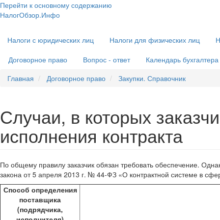
Перейти к основному содержанию
НалогОбзор.Инфо
Налоги 2018-2019: Комментарии. Рекомендации. Примеры
Основная
Налоги с юридических лиц
Налоги для физических лиц
Н
навигация
Договорное право
Вопрос - ответ
Календарь бухгалтера
Главная
Договорное право
Закупки. Справочник
Случаи, в которых заказч
исполнения контракта
По общему правилу заказчик обязан требовать обеспечение. Однак
закона от 5 апреля 2013 г. № 44-ФЗ «О контрактной системе в сфе
Способ определения
поставщика
(подрядчика,
исполнителя)