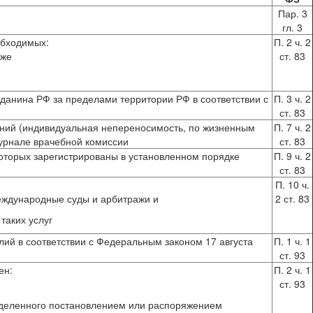
Пар. 3
гл. 3
обходимых:
П. 2 ч. 2
кже
ст. 83
данина РФ за пределами территории РФ в соответствии с
П. 3 ч. 2
ст. 83
аний (индивидуальная непереносимость, по жизненным
П. 7 ч. 2
журнале врачебной комиссии
ст. 83
оторых зарегистрированы в установленном порядке
П. 9 ч. 2
ст. 83
П. 10 ч.
международные суды и арбитражи и
2 ст. 83
таких услуг
лий в соответствии с Федеральным законом 17 августа
П. 1 ч. 1
ст. 93
ен:
П. 2 ч. 1
ст. 93
ределенного постановлением или распоряжением