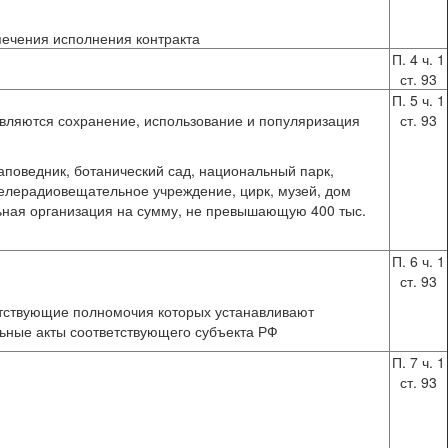
печения исполнения контракта
П. 4 ч. 1
ст. 93
П. 5 ч. 1
являются сохранение, использование и популяризация
ст. 93
аповедник, ботанический сад, национальный парк,
елерадиовещательное учреждение, цирк, музей, дом
ельная организация на сумму, не превышающую 400 тыс.
П. 6 ч. 1
ст. 93
етствующие полномочия которых устанавливают
ьные акты соответствующего субъекта РФ
П. 7 ч. 1
ст. 93