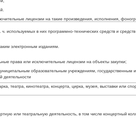
й;
й.
лючительные лицензии на такие произведения, исполнения, фоно
т. ч. используемых в них программно-технических средств и сред
 таким электронным изданиям.
ные права или исключительные лицензии на объекты закупки;
муниципальным образовательным учреждениям, государственным 
й деятельности
ка, театра, кинотеатра, концерта, цирка, музея, выставки или сп
тную или театральную деятельность, в том числе концертный колле