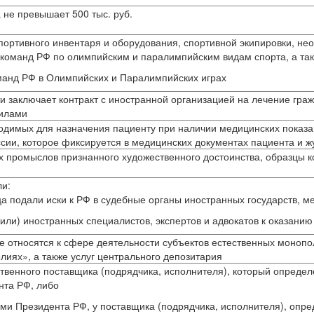
 не превышает 500 тыс. руб.
спортивного инвентаря и оборудования, спортивной экипировки, не
 команд РФ по олимпийским и паралимпийским видам спорта, а та
манд РФ в Олимпийских и Паралимпийских играх
 заключает контракт с иностранной организацией на лечение граж
вилами
ходимых для назначения пациенту при наличии медицинских показ
сии, которое фиксируется в медицинских документах пациента и 
х промыслов признанного художественного достоинства, образцы к
ли:
ца подали иски к РФ в судебные органы иностранных государств, 
или) иностранных специалистов, экспертов и адвокатов к оказанию 
ые относятся к сфере деятельности субъектов естественных монопо
лиях», а также услуг центрального депозитария
ственного поставщика (подрядчика, исполнителя), который определ
нта РФ, либо
ями Президента РФ, у поставщика (подрядчика, исполнителя), оп