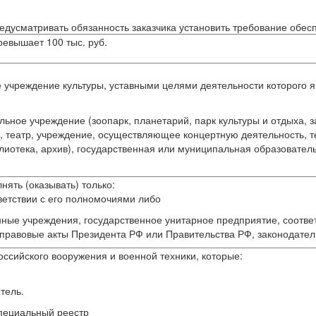
едусматривать обязанность заказчика установить требование обес
ревышает 100 тыс. руб.
 учреждение культуры, уставными целями деятельности которого 
ьное учреждение (зоопарк, планетарий, парк культуры и отдыха, з
 театр, учреждение, осуществляющее концертную деятельность, т
иблиотека, архив), государственная или муниципальная образоват
лнять (оказывать) только:
ветствии с его полномочиями либо
ные учреждения, государственное унитарное предприятие, соотв
равовые акты Президента РФ или Правительства РФ, законодател
российского вооружения и военной техники, которые:
тель.
специальный реестр