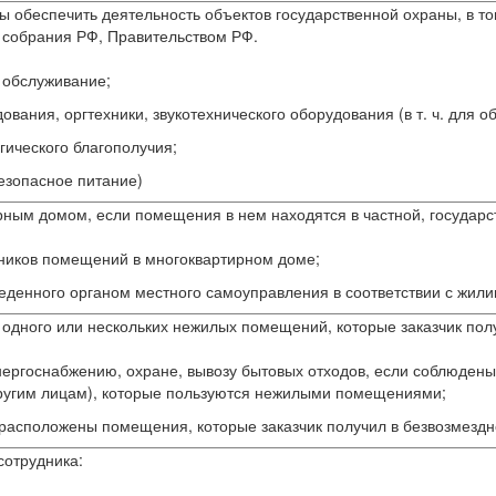
тобы обеспечить деятельность объектов государственной охраны, в
 собрания РФ, Правительством РФ.
 обслуживание;
вания, оргтехники, звукотехнического оборудования (в т. ч. для 
ического благополучия;
езопасное питание)
рным домом, если помещения в нем находятся в частной, государ
ников помещений в многоквартирном доме;
оведенного органом местного самоуправления в соответствии с ж
у одного или нескольких нежилых помещений, которые заказчик по
 и энергоснабжению, охране, вывозу бытовых отходов, если соблюде
другим лицам), которые пользуются нежилыми помещениями;
 расположены помещения, которые заказчик получил в безвозмезд
сотрудника: