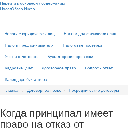
Перейти к основному содержанию
НалогОбзор.Инфо
Налоги 2018-2019: Комментарии. Рекомендации. Примеры
Основная
навигация
Налоги с юридических лиц
Налоги для физических лиц
Налоги предпринимателя
Налоговые проверки
Учет и отчетность
Бухгалтерские проводки
Кадровый учет
Договорное право
Вопрос - ответ
Календарь бухгалтера
Главная
Договорное право
Посреднические договоры
Когда принципал имеет
право на отказ от