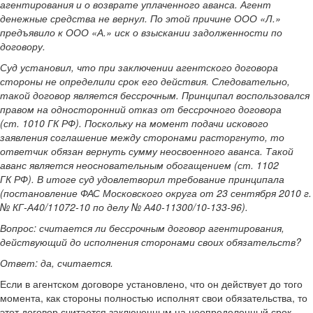
агентирования и о возврате уплаченного аванса. Агент
денежные средства не вернул. По этой причине ООО «Л.»
предъявило к ООО «А.» иск о взыскании задолженности по
договору.
Суд установил, что при заключении агентского договора
стороны не определили срок его действия. Следовательно,
такой договор является бессрочным. Принципал воспользовался
правом на односторонний отказ от бессрочного договора
(ст. 1010 ГК РФ). Поскольку на момент подачи искового
заявления соглашение между сторонами расторгнуто, то
ответчик обязан вернуть сумму неосвоенного аванса. Такой
аванс является неосновательным обогащением (ст. 1102
ГК РФ). В итоге суд удовлетворил требование принципала
(постановление ФАС Московского округа от 23 сентября 2010 г.
№ КГ-А40/11072-10 по делу № А40-11300/10-133-96).
Вопрос: считается ли бессрочным договор агентирования,
действующий до исполнения сторонами своих обязательств?
Ответ: да, считается.
Если в агентском договоре установлено, что он действует до того
момента, как стороны полностью исполнят свои обязательства, то
этот договор считается заключенным на неопределенный срок