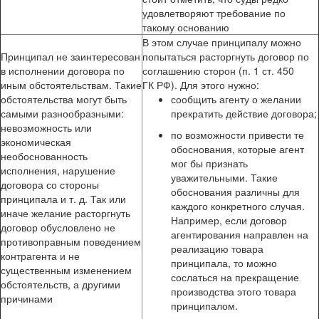
удовлетворяют требование по
такому основанию
В этом случае принципалу можно
Принципал не заинтересован
попытаться расторгнуть договор по
в исполнении договора по
соглашению сторон (п. 1 ст. 450
иным обстоятельствам. Такие
ГК РФ). Для этого нужно:
обстоятельства могут быть
сообщить агенту о желании
самыми разнообразными:
прекратить действие договора;
невозможность или
по возможности привести те
экономическая
обоснования, которые агент
необоснованность
мог бы признать
исполнения, нарушение
уважительными. Такие
договора со стороны
обоснования различны для
принципала и т. д. Так или
каждого конкретного случая.
иначе желание расторгнуть
Например, если договор
договор обусловлено не
агентирования направлен на
противоправным поведением
реализацию товара
контрагента и не
принципала, то можно
существенным изменением
сослаться на прекращение
обстоятельств, а другими
производства этого товара
причинами
принципалом.