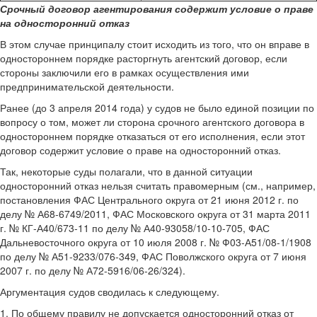
Срочный договор агентирования содержит условие о праве
на односторонний отказ
В этом случае принципалу стоит исходить из того, что он вправе в
одностороннем порядке расторгнуть агентский договор, если
стороны заключили его в рамках осуществления ими
предпринимательской деятельности.
Ранее (до 3 апреля 2014 года) у судов не было единой позиции по
вопросу о том, может ли сторона срочного агентского договора в
одностороннем порядке отказаться от его исполнения, если этот
договор содержит условие о праве на односторонний отказ.
Так, некоторые суды полагали, что в данной ситуации
односторонний отказ нельзя считать правомерным (см., например,
постановления ФАС Центрального округа от 21 июня 2012 г. по
делу № А68-6749/2011, ФАС Московского округа от 31 марта 2011
г. № КГ-А40/673-11 по делу № А40-93058/10-10-705, ФАС
Дальневосточного округа от 10 июля 2008 г. № Ф03-А51/08-1/1908
по делу № А51-9233/076-349, ФАС Поволжского округа от 7 июня
2007 г. по делу № А72-5916/06-26/324).
Аргументация судов сводилась к следующему.
1. По общему правилу не допускается односторонний отказ от