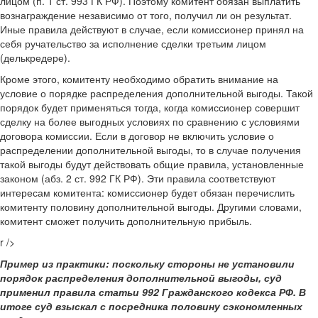
лицом (п. 1 ст. 993 ГК РФ). Поэтому комитент обязан выплатить
вознаграждение независимо от того, получил ли он результат.
Иные правила действуют в случае, если комиссионер принял на
себя ручательство за исполнение сделки третьим лицом
(делькредере).
Кроме этого, комитенту необходимо обратить внимание на
условие о порядке распределения дополнительной выгоды. Такой
порядок будет применяться тогда, когда комиссионер совершит
сделку на более выгодных условиях по сравнению с условиями
договора комиссии. Если в договор не включить условие о
распределении дополнительной выгоды, то в случае получения
такой выгоды будут действовать общие правила, установленные
законом (абз. 2 ст. 992 ГК РФ). Эти правила соответствуют
интересам комитента: комиссионер будет обязан перечислить
комитенту половину дополнительной выгоды. Другими словами,
комитент сможет получить дополнительную прибыль.
r />
Пример из практики: поскольку стороны не установили
порядок распределения дополнительной выгоды, суд
применил правила статьи 992 Гражданского кодекса РФ. В
итоге суд взыскал с посредника половину сэкономленных