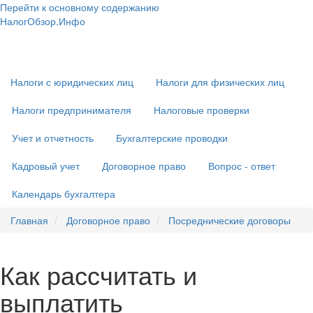
Перейти к основному содержанию
НалогОбзор.Инфо
Налоги 2018-2019: Комментарии. Рекомендации. Примеры
Основная
навигация
Налоги с юридических лиц
Налоги для физических лиц
Налоги предпринимателя
Налоговые проверки
Учет и отчетность
Бухгалтерские проводки
Кадровый учет
Договорное право
Вопрос - ответ
Календарь бухгалтера
Главная
Договорное право
Посреднические договоры
Как рассчитать и
выплатить