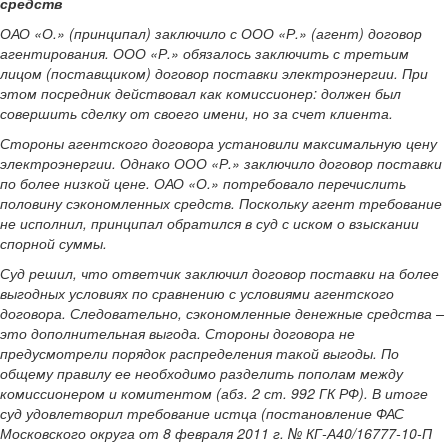
средств
ОАО «О.» (принципал) заключило с ООО «Р.» (агент) договор
агентирования. ООО «Р.» обязалось заключить с третьим
лицом (поставщиком) договор поставки электроэнергии. При
этом посредник действовал как комиссионер: должен был
совершить сделку от своего имени, но за счет клиента.
Стороны агентского договора установили максимальную цену
электроэнергии. Однако ООО «Р.» заключило договор поставки
по более низкой цене. ОАО «О.» потребовало перечислить
половину сэкономленных средств. Поскольку агент требование
не исполнил, принципал обратился в суд с иском о взыскании
спорной суммы.
Суд решил, что ответчик заключил договор поставки на более
выгодных условиях по сравнению с условиями агентского
договора. Следовательно, сэкономленные денежные средства –
это дополнительная выгода. Стороны договора не
предусмотрели порядок распределения такой выгоды. По
общему правилу ее необходимо разделить пополам между
комиссионером и комитентом (абз. 2 ст. 992 ГК РФ). В итоге
суд удовлетворил требование истца (постановление ФАС
Московского округа от 8 февраля 2011 г. № КГ-А40/16777-10-П