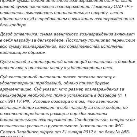
Причем сумма дополнительного вознаграждения должна быть
равной сумме агентского вознаграждения. Поскольку ОАО «Р.»
отказалось выплачивать дополнительную награду, агент
обратился в суд с требованием о взыскании вознаграждения за
делькредере.
Довод ответчика: сумма агентского вознаграждения включает
в себя награду за делькредере. Поскольку принципал перечислил
всю сумму вознаграждения, его обязательства исполнены
надлежащим образом.
Суды первой и апелляционной инстанций согласились с доводом
ответчика и отказали истцу в удовлетворении иска.
Суд кассационной инстанции также отказал агенту в
удовлетворении требований, однако привел другую
аргументацию. Суд указал, что размер вознаграждения за
делькредере необходимо прямо установить в договоре (п. 1
ст. 991 ГК РФ). Условие договора о том, что агентское
вознаграждение включает в себя награду за делькредере, не
позволяет определить размер и порядок выплаты
дополнительного вознаграждения. Следовательно, стороны не
согласовали условие о ручательстве (постановление ФАС
Северо-Западного округа от 31 января 2012 г. по делу № А56-