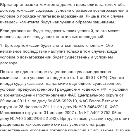
Юрист организации-комитента должен проследить за тем, чтобы
договор комиссии содержал условие о размере вознаграждения и
условие о порядке уплаты вознаграждения. Лишь в этом случае
интересы комитента будут наилучшим образом защищены.
Если договор не будет содержать таких условий, то это может
повлечь одно из следующих негативных последствий.
1. Договор комиссии будет считаться незаключенным. Это
негативное последствие наступит только в том случае, когда
условие о вознаграждении будет существенным условием
договора.
По закону единственное существенное условие договора
комиссии – это условие о предмете (п. 1 ст. 990 ГК РФ). Однако
иногда суды указывают на наличие еще одного существенного
условия, предусмотренного Гражданским кодексом РФ, – условия
о вознаграждении (постановления ФАС Центрального округа от
29 июня 2011 г. по делу № А68-6922/10, ФАС Волго-Вятского
округа от 28 февраля 2011 г. по делу № А29-5464/2010, ФАС
Московского округа от 31 января 2007 г. № КГ-А40/13752-06 по
делу № А40-35852/06-52-243). Вряд ли такие указания судов стоит
расценивать как основание считать условие о награде
существенным условием договора комиссии в силу закона. В то же