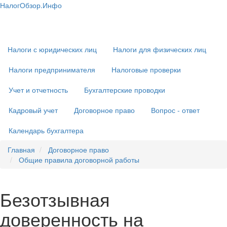
Перейти
НалогОбзор.Инфо
к
Налоги 2018-2019: Комментарии. Рекомендации. Примеры
Основная
основному
навигация
содержанию
Налоги с юридических лиц
Налоги для физических лиц
Налоги предпринимателя
Налоговые проверки
Учет и отчетность
Бухгалтерские проводки
Кадровый учет
Договорное право
Вопрос - ответ
Календарь бухгалтера
Главная
Договорное право
Общие правила договорной работы
Безотзывная
доверенность на