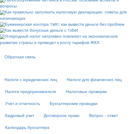
вопросы
Как правильно заполнить налоговую декларацию: советы для
начинающих
Букмекерская контора 1win: как вывести деньги без проблем
Как вывести бонусные деньги с 1xbet
Углеродный налог негативно повлияет на экономическое
развитие страны и приведет к росту тарифов ЖКХ
Подвал
Обратная связь
Основная
навигация
(
Налоги с юридических лиц
Налоги для физических лиц
в
подвале)
Налоги предпринимателя
Налоговые проверки
Учет и отчетность
Бухгалтерские проводки
Кадровый учет
Договорное право
Вопрос - ответ
Календарь бухгалтера