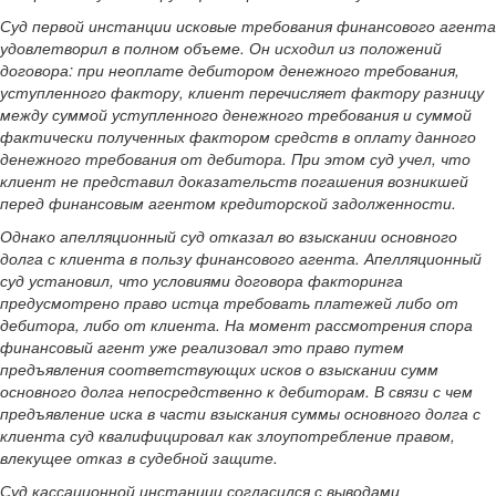
Суд первой инстанции исковые требования финансового агента
удовлетворил в полном объеме. Он исходил из положений
договора: при неоплате дебитором денежного требования,
уступленного фактору, клиент перечисляет фактору разницу
между суммой уступленного денежного требования и суммой
фактически полученных фактором средств в оплату данного
денежного требования от дебитора. При этом суд учел, что
клиент не представил доказательств погашения возникшей
перед финансовым агентом кредиторской задолженности.
Однако апелляционный суд отказал во взыскании основного
долга с клиента в пользу финансового агента. Апелляционный
суд установил, что условиями договора факторинга
предусмотрено право истца требовать платежей либо от
дебитора, либо от клиента. На момент рассмотрения спора
финансовый агент уже реализовал это право путем
предъявления соответствующих исков о взыскании сумм
основного долга непосредственно к дебиторам. В связи с чем
предъявление иска в части взыскания суммы основного долга с
клиента суд квалифицировал как злоупотребление правом,
влекущее отказ в судебной защите.
Суд кассационной инстанции согласился с выводами