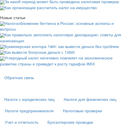
За какой период может быть проведена налоговая проверка
Как организации рассчитать налог на имущество
Новые статьи
Налогообложение беттинга в России: основные аспекты и
вопросы
Как правильно заполнить налоговую декларацию: советы для
начинающих
Букмекерская контора 1win: как вывести деньги без проблем
Как вывести бонусные деньги с 1xbet
Углеродный налог негативно повлияет на экономическое
развитие страны и приведет к росту тарифов ЖКХ
Подвал
Обратная связь
Основная
навигация
(
Налоги с юридических лиц
Налоги для физических лиц
в
подвале)
Налоги предпринимателя
Налоговые проверки
Учет и отчетность
Бухгалтерские проводки