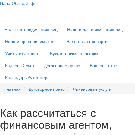
Перейти
НалогОбзор.Инфо
к
Налоги 2018-2019: Комментарии. Рекомендации. Примеры
Основная
основному
навигация
содержанию
Налоги с юридических лиц
Налоги для физических лиц
Налоги предпринимателя
Налоговые проверки
Учет и отчетность
Бухгалтерские проводки
Кадровый учет
Договорное право
Вопрос - ответ
Календарь бухгалтера
Главная
Договорное право
Финансовые услуги
Как рассчитаться с
финансовым агентом,