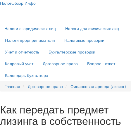
Перейти
НалогОбзор.Инфо
к
Налоги 2018-2019: Комментарии. Рекомендации. Примеры
Основная
основному
навигация
содержанию
Налоги с юридических лиц
Налоги для физических лиц
Налоги предпринимателя
Налоговые проверки
Учет и отчетность
Бухгалтерские проводки
Кадровый учет
Договорное право
Вопрос - ответ
Календарь бухгалтера
Главная
Договорное право
Финансовая аренда (лизинг)
Как передать предмет
лизинга в собственность