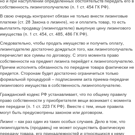
но и при наступлении определенных обстоятельств передать его в
собственность лизингополучателю (п. 1 ст. 454 ГК РФ).
В свою очередь контрагент обязан не только внести лизинговые
платежи (ст. 28 Закона о лизинге), но и оплатить товар, то есть
выплатить продавцу (лизингодателю) выкупную цену лизингового
имущества (п. 1 ст. 454, ст. 485, 486 ГК РФ).
Следовательно, чтобы продать имущество и получить оплату,
лизингодателю достаточно дождаться того, как лизингополучатель
перечислит все суммы по договору. С этого момента право
собственности на предмет лизинга перейдет к лизингополучателю.
Причем исполнять обязанность по передаче товара фактически не
придется. Сторонам будет достаточно ограничиться только
формальной процедурой – подписанием акта приема-передачи
лизингового имущества в собственность лизингополучателю.
Гражданский кодекс РФ устанавливает, что по общему правилу
право собственности у приобретателя вещи возникает с момента
ее передачи (п. 1 ст. 223 ГК РФ). Вместе с тем, иные правила
могут быть предусмотрены законом или договором.
Лизинг – как раз один из таких особых случаев. Дело в том, что
лизингодатель (продавец) не может осуществить фактическую
передачу товара, его принадлежностей и относящихся к нему