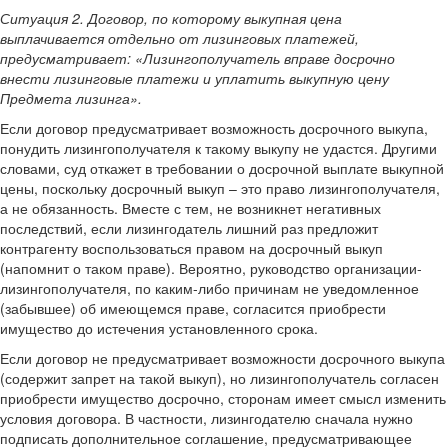
Ситуация 2. Договор, по которому выкупная цена
выплачивается отдельно от лизинговых платежей,
предусматривает: «Лизингополучатель вправе досрочно
внести лизинговые платежи и уплатить выкупную цену
Предмета лизинга».
Если договор предусматривает возможность досрочного выкупа,
понудить лизингополучателя к такому выкупу не удастся. Другими
словами, суд откажет в требовании о досрочной выплате выкупной
цены, поскольку досрочный выкуп – это право лизингополучателя,
а не обязанность. Вместе с тем, не возникнет негативных
последствий, если лизингодатель лишний раз предложит
контрагенту воспользоваться правом на досрочный выкуп
(напомнит о таком праве). Вероятно, руководство организации-
лизингополучателя, по каким-либо причинам не уведомленное
(забывшее) об имеющемся праве, согласится приобрести
имущество до истечения установленного срока.
Если договор не предусматривает возможности досрочного выкупа
(содержит запрет на такой выкуп), но лизингополучатель согласен
приобрести имущество досрочно, сторонам имеет смысл изменить
условия договора. В частности, лизингодателю сначала нужно
подписать дополнительное соглашение, предусматривающее