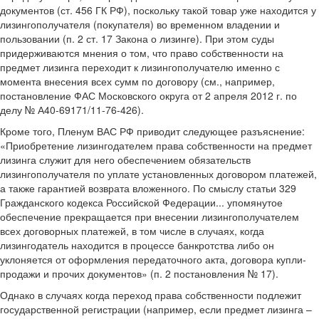
документов (ст. 456 ГК РФ), поскольку такой товар уже находится у
лизингополучателя (покупателя) во временном владении и
пользовании (п. 2 ст. 17 Закона о лизинге). При этом суды
придерживаются мнения о том, что право собственности на
предмет лизинга переходит к лизингополучателю именно с
момента внесения всех сумм по договору (см., например,
постановление ФАС Московского округа от 2 апреля 2012 г. по
делу № А40-69171/11-76-426).
Кроме того, Пленум ВАС РФ приводит следующее разъяснение:
«Приобретение лизингодателем права собственности на предмет
лизинга служит для него обеспечением обязательств
лизингополучателя по уплате установленных договором платежей,
а также гарантией возврата вложенного. По смыслу статьи 329
Гражданского кодекса Российской Федерации... упомянутое
обеспечение прекращается при внесении лизингополучателем
всех договорных платежей, в том числе в случаях, когда
лизингодатель находится в процессе банкротства либо он
уклоняется от оформления передаточного акта, договора купли-
продажи и прочих документов» (п. 2 постановления № 17).
Однако в случаях когда переход права собственности подлежит
государственной регистрации (например, если предмет лизинга –