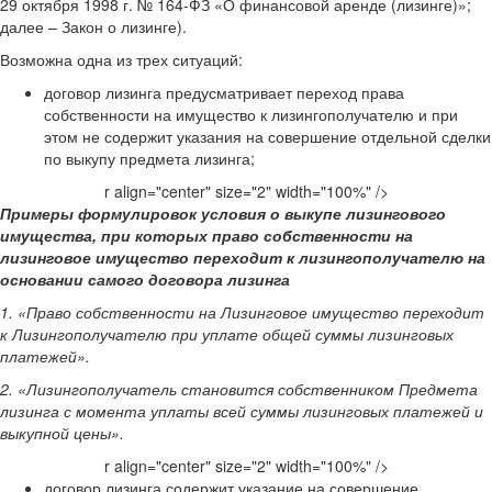
29 октября 1998 г. № 164-ФЗ «О финансовой аренде (лизинге)»;
далее – Закон о лизинге).
Возможна одна из трех ситуаций:
договор лизинга предусматривает переход права
собственности на имущество к лизингополучателю и при
этом не содержит указания на совершение отдельной сделки
по выкупу предмета лизинга;
r align="center" size="2" width="100%" />
Примеры формулировок условия о выкупе лизингового
имущества, при которых право собственности на
лизинговое имущество переходит к лизингополучателю на
основании самого договора лизинга
1. «Право собственности на Лизинговое имущество переходит
к Лизингополучателю при уплате общей суммы лизинговых
платежей».
2. «Лизингополучатель становится собственником Предмета
лизинга с момента уплаты всей суммы лизинговых платежей и
выкупной цены».
r align="center" size="2" width="100%" />
договор лизинга содержит указание на совершение