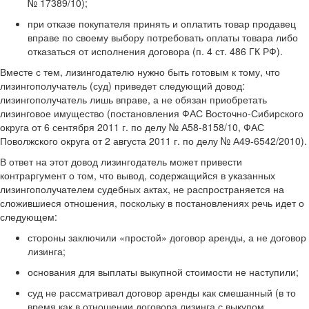
№ 17389/10);
при отказе покупателя принять и оплатить товар продавец
вправе по своему выбору потребовать оплаты товара либо
отказаться от исполнения договора (п. 4 ст. 486 ГК РФ).
Вместе с тем, лизингодателю нужно быть готовым к тому, что
лизингополучатель (суд) приведет следующий довод:
лизингополучатель лишь вправе, а не обязан приобретать
лизинговое имущество (постановления ФАС Восточно-Сибирского
округа от 6 сентября 2011 г. по делу № А58-8158/10, ФАС
Поволжского округа от 2 августа 2011 г. по делу № А49-6542/2010).
В ответ на этот довод лизингодатель может привести
контраргумент о том, что вывод, содержащийся в указанных
лизингополучателем судебных актах, не распространяется на
сложившиеся отношения, поскольку в постановлениях речь идет о
следующем:
стороны заключили «простой» договор аренды, а не договор
лизинга;
основания для выплаты выкупной стоимости не наступили;
суд не рассматривал договор аренды как смешанный (в то
время как в отношении договора лизинга с выкупом