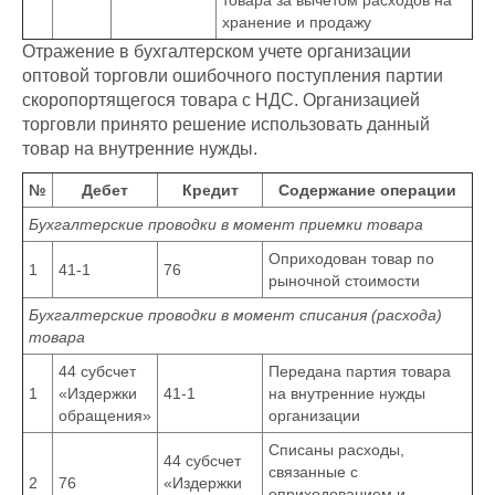
товара за вычетом расходов на
хранение и продажу
Отражение в бухгалтерском учете организации
оптовой торговли ошибочного поступления партии
скоропортящегося товара с НДС. Организацией
торговли принято решение использовать данный
товар на внутренние нужды.
№
Дебет
Кредит
Содержание операции
Бухгалтерские проводки в момент приемки товара
Оприходован товар по
1
41-1
76
рыночной стоимости
Бухгалтерские проводки в момент списания (расхода)
товара
44 субсчет
Передана партия товара
1
«Издержки
41-1
на внутренние нужды
обращения»
организации
Списаны расходы,
44 субсчет
связанные с
2
76
«Издержки
оприходованием и