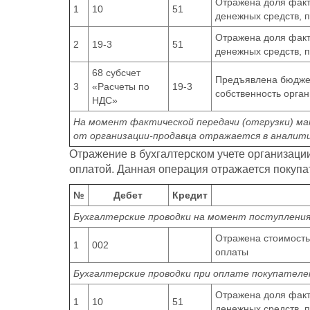
Отражена доля факт
1
10
51
денежных средств, 
Отражена доля факт
2
19-3
51
денежных средств, 
68 субсчет
Предъявлена бюдже
3
«Расчеты по
19-3
собственность орган
НДС»
На момент фактической передачи (отгрузки) м
от организации-продавца отражается в аналит
Отражение в бухгалтерском учете организаци
оплатой. Данная операция отражается покупат
№
Дебет
Кредит
Бухгалтерские проводки на момент поступлени
Отражена стоимость
1
002
оплаты
Бухгалтерские проводки при оплате покупател
Отражена доля факт
1
10
51
денежных средств, 