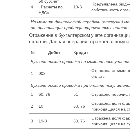
68 субсчет
Предъявлена бюдже
4
«Расчеты по
19-3
собственность орга
НДС»
На момент фактической передачи (отгрузки) м
от организации-продавца отражается в аналит
Отражение в бухгалтерском учете организаци
оплатой. Данная операция отражается покупа
№
Дебет
Кредит
Бухгалтерские проводки на момент поступлени
Отражена стоимость
1
002
оплаты
Бухгалтерские проводки при оплате покупател
1
60, 76
51
Отражено перечисл
Отражена доля фак
2
10
60, 76
приходящаяся на с
Отражена доля фак
3
19-3
60, 76
приходящаяся на с