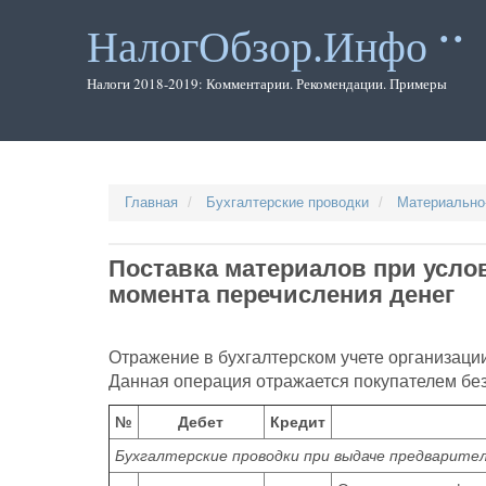
Перейти
к
НалогОбзор.Инфо
основному
содержанию
Налоги 2018-2019: Комментарии. Рекомендации. Примеры
Главная
Бухгалтерские проводки
Материально
Поставка материалов при усло
момента перечисления денег
Отражение в бухгалтерском учете организаци
Данная операция отражается покупателем без
№
Дебет
Кредит
Бухгалтерские проводки при выдаче предварите