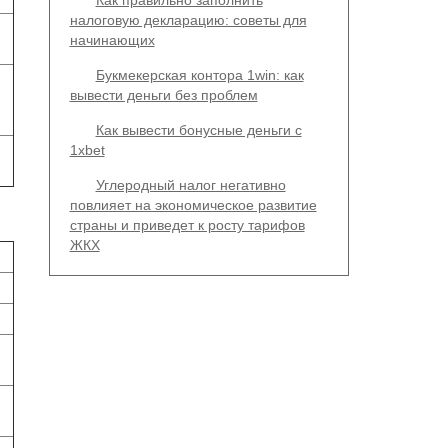
Как правильно заполнить
налоговую декларацию: советы для
начинающих
Букмекерская контора 1win: как
вывести деньги без проблем
Как вывести бонусные деньги с
1xbet
Углеродный налог негативно
повлияет на экономическое развитие
страны и приведет к росту тарифов
ЖКХ