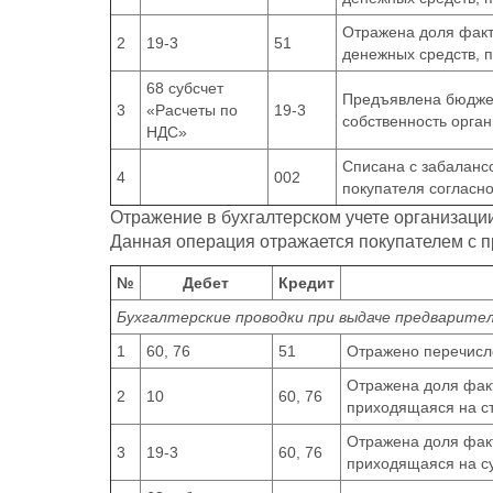
Отражена доля факт
2
19-3
51
денежных средств, 
68 субсчет
Предъявлена бюдже
3
«Расчеты по
19-3
собственность орган
НДС»
Списана с забаланс
4
002
покупателя согласно
Отражение в бухгалтерском учете организаци
Данная операция отражается покупателем с п
№
Дебет
Кредит
Бухгалтерские проводки при выдаче предварите
1
60, 76
51
Отражено перечисл
Отражена доля фак
2
10
60, 76
приходящаяся на с
Отражена доля фак
3
19-3
60, 76
приходящаяся на с