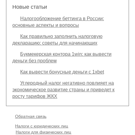
Новые статьи
Налогообложение беттинга в России:
основные аспекты и вопросы
Как правильно заполнить налоговую
декларацию: советы для начинающих
Букмекерская контора 1win: как вывести
деньги без проблем
Как вывести бонусные деньги с 1xbet
Углеродный налог негативно повлияет на
экономическое развитие страны и приведет к
росту тарифов ЖКХ
Подвал
Обратная связь
Основная
Налоги с юридических лиц
навигация
Налоги для физических лиц