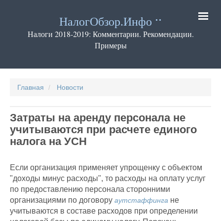
Перейти
к
НалогОбзор.Инфо
основному
содержанию
Налоги 2018-2019: Комментарии. Рекомендации.
Примеры
Основная
навигация
Главная
Новости
Затраты на аренду персонала не
учитываются при расчете единого
налога на УСН
Если организация применяет упрощенку с объектом
"доходы минус расходы", то расходы на оплату услуг
по предоставлению персонала сторонними
организациями по договору
не
аутстаффинга
учитываются в составе расходов при определении