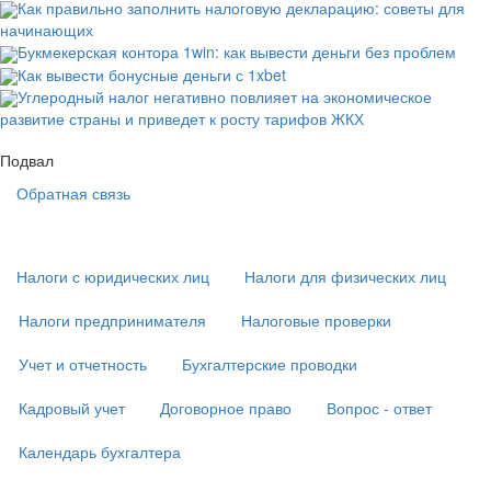
Как правильно заполнить налоговую декларацию: советы для
начинающих
Букмекерская контора 1win: как вывести деньги без проблем
Как вывести бонусные деньги с 1xbet
Углеродный налог негативно повлияет на экономическое
развитие страны и приведет к росту тарифов ЖКХ
Подвал
Обратная связь
Основная
навигация
(
Налоги с юридических лиц
Налоги для физических лиц
в
подвале)
Налоги предпринимателя
Налоговые проверки
Учет и отчетность
Бухгалтерские проводки
Кадровый учет
Договорное право
Вопрос - ответ
Календарь бухгалтера