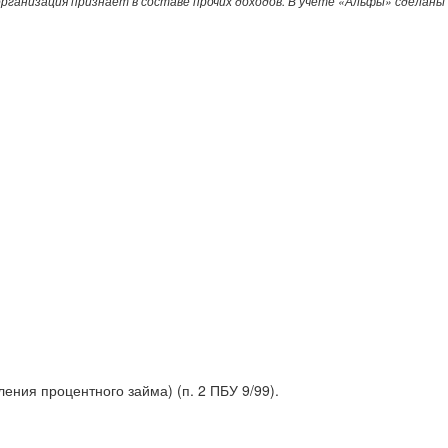
ганизация признает в составе прочих доходов. В учете «Альфы» сделаны
ния процентного займа) (п. 2 ПБУ 9/99).