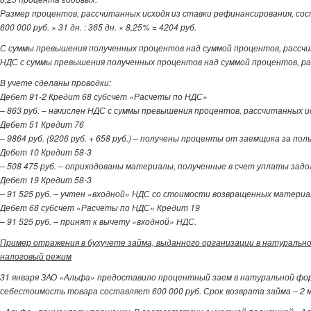
Размер процентов, рассчитанных исходя из ставки рефинансирования, со
600 000 руб. × 31 дн. : 365 дн. × 8,25% = 4204 руб.
С суммы превышения полученных процентов над суммой процентов, рассчита
НДС с суммы превышения полученных процентов над суммой процентов, расс
В учете сделаны проводки:
Дебет 91-2 Кредит 68 субсчет «Расчеты по НДС»
– 863 руб. – начислен НДС с суммы превышения процентов, рассчитанных и
Дебет 51 Кредит 76
– 9864 руб. (9206 руб. + 658 руб.) – получены проценты от заемщика за по
Дебет 10 Кредит 58-3
– 508 475 руб. – оприходованы материалы, полученные в счет уплаты задо
Дебет 19 Кредит 58-3
– 91 525 руб. – учтен «входной» НДС со стоимости возвращенных материа
Дебет 68 субсчет «Расчеты по НДС» Кредит 19
– 91 525 руб. – принят к вычету «входной» НДС.
Пример отражения в бухучете займа, выданного организации в натуральн
налоговый режим
31 января ЗАО «Альфа» предоставило процентный заем в натуральной фор
себестоимость товара составляет 600 000 руб. Срок возврата займа – 2