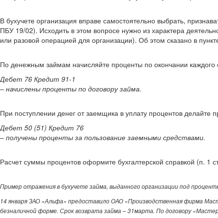
В бухучете организация вправе самостоятельно выбрать, признав
ПБУ 19/02). Исходить в этом вопросе нужно из характера деятель
или разовой операцией для организации). Об этом сказано в пункте
По денежным займам начисляйте проценты по окончании каждого от
Дебет 76 Кредит 91-1
– начислены проценты по договору займа.
При поступлении денег от заемщика в уплату процентов делайте п
Дебет 50 (51) Кредит 76
– получены проценты за пользование заемными средствами.
Расчет суммы процентов оформите бухгалтерской справкой (п. 1 ст.
Пример отражения в бухучете займа, выданного организации под процент
14 января ЗАО «Альфа» предоставило ОАО «Производственная фирма Мастер
безналичной форме. Срок возврата займа – 31марта. По договору «Мастер