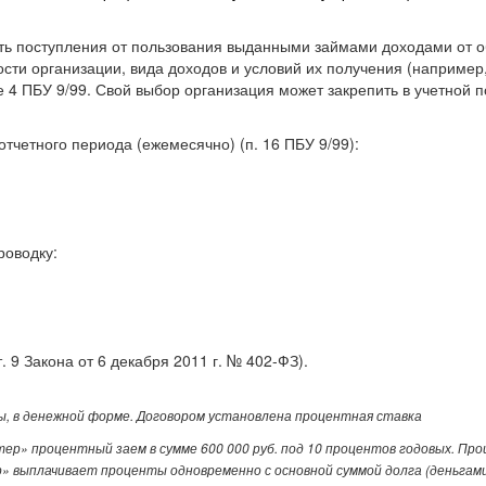
ать поступления от пользования выданными займами доходами от о
ности организации, вида доходов и условий их получения (наприме
 4 ПБУ 9/99. Свой выбор организация может закрепить в учетной по
четного периода (ежемесячно) (п. 16 ПБУ 9/99):
роводку:
 9 Закона от 6 декабря 2011 г. № 402-ФЗ).
ы, в денежной форме. Договором установлена процентная ставка
» процентный заем в сумме 600 000 руб. под 10 процентов годовых. Проц
» выплачивает проценты одновременно с основной суммой долга (деньгами