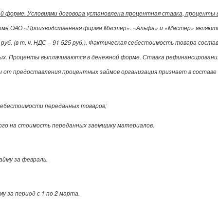
ой форме. Условиями договора установлена процентная ставка, проценты
орме ОАО «Производственная фирма Мастер». «Альфа» и «Мастер» являют
руб. (в т. ч. НДС – 91 525 руб.). Фактическая себестоимость товара соста
вых. Проценты выплачиваются в денежной форме. Ставка рефинансировани
 от предоставления процентных займов организация признает в составе 
 себестоимости переданных товаров;
нного на стоимость переданных заемщику материалов.
займу за февраль.
йму за период с 1 по 2 марта.