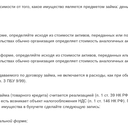
имости от того, какое имущество является предметом займа: деньги
рме, определяйте исходя из стоимости активов, переданных или п
льствах обычно организация определяет стоимость аналогичных акт
 форме, определяйте исходя из стоимости активов, переданных ил
льствах обычно организация определяет стоимость аналогичных акт
ваемого по договору займа, не включается в расходы, как при об
. 3 ПБУ 9/99).
ма (товарного кредита) считается реализацией (п. 1 ст. 39 НК РФ
о есть возникает объект налогообложения НДС (п. 1 ст. 146 НК РФ)
 имущества в бухучете сделайте следующую запись:
альной форме;