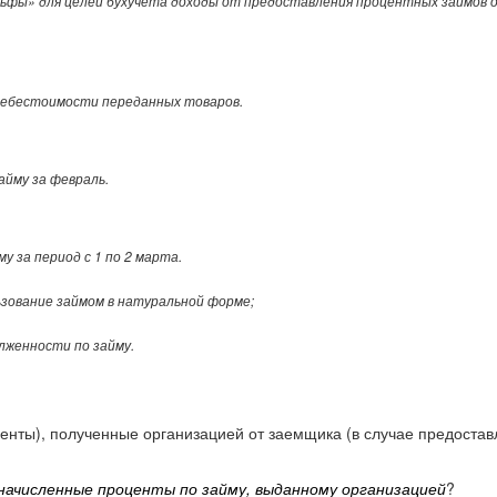
фы» для целей бухучета доходы от предоставления процентных займов ор
 себестоимости переданных товаров.
займу за февраль.
йму за период с 1 по 2 марта.
льзование займом в натуральной форме;
лженности по займу.
нты), полученные организацией от заемщика (в случае предоставле
 начисленные проценты по займу, выданному организацией
?