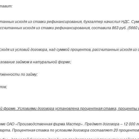
ставит:
нных исходя из ставки рефинансирования, бухгалтер начислил НДС. Сумма п
читанных исходя из ставки рефинансирования, составила 863 руб. (5660 ру
сходя из условий договора, над суммой процентов, рассчитанных исходя из
льзование займом в натуральной форме;
лженности по займу;
лов;
ой форме. Условиями договора установлена процентная ставка, проценты
ме ОАО «Производственная фирма Мастер». Предмет договора – 12 000 лис
 марта. Процентная ставка по условиям договора составляет 20 проценто