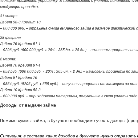
«Альфа» применяет упрощенку. В соответствии с учетной политикой «Аль
следующие проводки.
31 января:
Дебет 58-3 Кредит 10
– 600 000 руб. – отражена сумма выданного займа в размере фактической
28 февраля:
Дебет 76 Кредит 91-1
– 9206 руб. (600 000 руб. × 20% : 365 дн. × 28 дн.) – начислены проценты по 
2 марта:
Дебет 76 Кредит 91-1
– 658 руб. (600 000 руб. × 20% : 365 дн. × 2 дн.) – начислены проценты по за
Дебет 51 Кредит 76
– 9864 руб. (9206 руб. + 658 руб.) – получены проценты от заемщика за по
Дебет 10 Кредит 58-3
– 600 000 руб. – оприходованы материалы, полученные в счет уплаты задо
Доходы от выдачи займа
Помимо суммы займа, в бухучете необходимо учесть доходы (проце
Ситуация: в составе каких доходов в бухучете нужно отразить