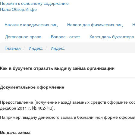
Перейти к основному содержанию
НалогОбзор.Инфо
Налоги 2018-2019: Комментарии. Рекомендации. Примеры
Основная
Налоги с юридических лиц
Налоги для физических лиц
Н
навигация
Договорное право
Вопрос - ответ
Календарь бухгалтера
Главная
Индекс
Индекс
Как в бухучете отразить выдачу займа организации
Документальное оформление
Предоставление (получение назад) заемных средств оформите соо
декабря 2011 г. № 402-ФЗ).
Например, выдачу денежного займа в безналичной форме оформи
Выдача займа