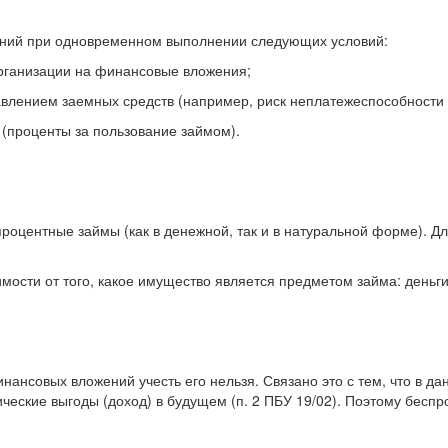
ений при одновременном выполнении следующих условий:
организации на финансовые вложения;
тавлением заемных средств (например, риск неплатежеспособности
 (проценты за пользование займом).
процентные займы (как в денежной, так и в натуральной форме). Д
сти от того, какое имущество является предметом займа: деньги, 
нансовых вложений учесть его нельзя. Связано это с тем, что в д
еские выгоды (доход) в будущем (п. 2 ПБУ 19/02). Поэтому беспр