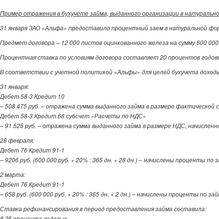
Пример отражения в бухучете займа, выданного организации в натуральн
31 января ЗАО «Альфа» предоставило процентный заем в натуральной ф
Предмет договора – 12 000 листов оцинкованного железа на сумму 600 000 
Процентная ставка по условиям договора составляет 20 процентов годо
В соответствии с учетной политикой «Альфы» для целей бухучета доходы
31 января:
Дебет 58-3 Кредит 10
– 508 475 руб. – отражена сумма выданного займа в размере фактической
Дебет 58-3 Кредит 68 субсчет «Расчеты по НДС»
– 91 525 руб. – отражена сумма выданного займа в размере НДС, начисле
28 февраля:
Дебет 76 Кредит 91-1
– 9206 руб. (600 000 руб. × 20% : 365 дн. × 28 дн.) – начислены проценты по 
2 марта:
Дебет 76 Кредит 91-1
– 658 руб. (600 000 руб. × 20% : 365 дн. × 2 дн.) – начислены проценты по за
Ставка рефинансирования в период предоставления займа составила:
8,25 процента годовых.